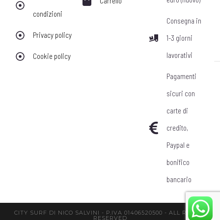
Carrello
condizioni
Consegna in
Privacy policy
1-3 giorni
lavorativi
Cookie policy
Pagamenti
sicuri con
carte di
credito,
Paypal e
bonifico
bancario
CITY SURF DI NICO SALVINI - P.IVA 01406520500 - ALL RIGHTS
RESERVED