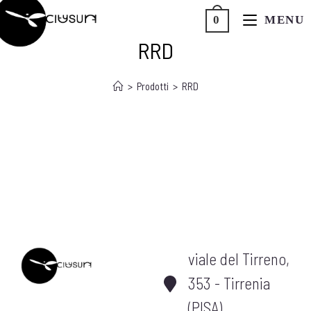
MENU
0
CITYSURF
RRD
>
Prodotti
>
RRD
viale del Tirreno,
353 - Tirrenia
(PISA)