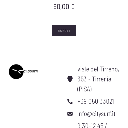
60,00
€
SCEGLI
viale del Tirreno,
353 - Tirrenia
(PISA)
+39 050 33021
info@citysurf.it
9.30-12.45 /