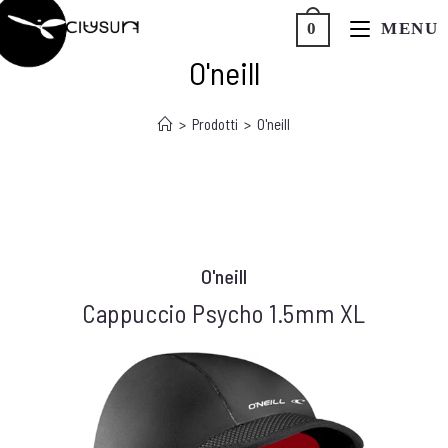
MENU
0
CITYSURF
O'neill
>
Prodotti
>
O'neill
O'neill
Cappuccio Psycho 1.5mm XL