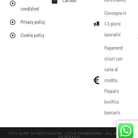
Carrello
condizioni
Consegna in
Privacy policy
1-3 giorni
lavorativi
Cookie policy
Pagamenti
sicuri con
carte di
credito,
Paypal e
bonifico
bancario
CITY SURF DI NICO SALVINI - P.IVA 01406520500 - ALL RIGHTS
RESERVED