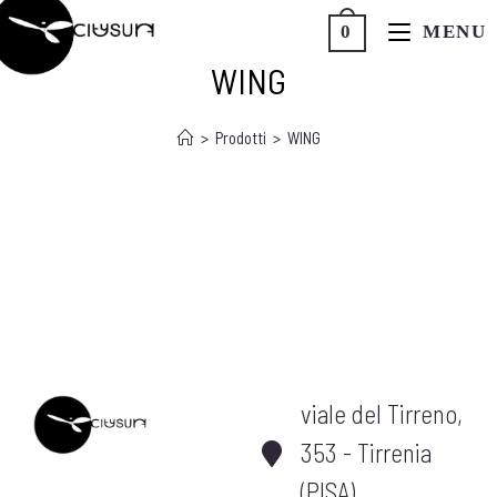
MENU
0
CITYSURF
WING
>
Prodotti
>
WING
viale del Tirreno,
353 - Tirrenia
(PISA)