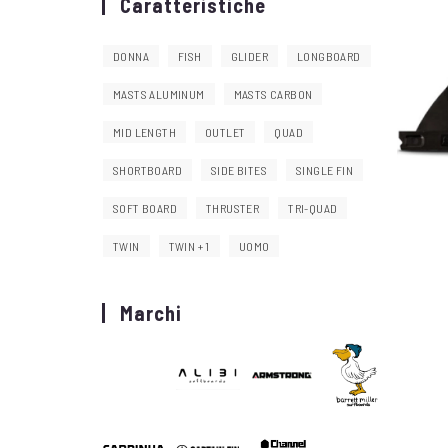
Caratteristiche
DONNA
FISH
GLIDER
LONGBOARD
MASTS ALUMINUM
MASTS CARBON
MID LENGTH
OUTLET
QUAD
SHORTBOARD
SIDE BITES
SINGLE FIN
SOFT BOARD
THRUSTER
TRI-QUAD
TWIN
TWIN + 1
UOMO
Marchi