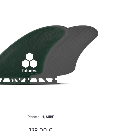
Pinne surf
,
SURF
138,00
€