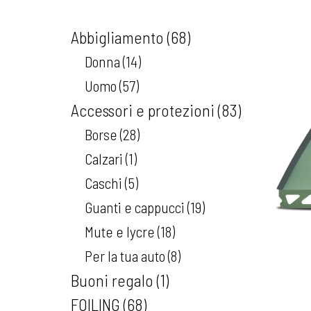
Abbigliamento
68
Donna
14
Uomo
57
Accessori e protezioni
83
Borse
28
Calzari
1
Caschi
5
Guanti e cappucci
19
Mute e lycre
18
Per la tua auto
8
Buoni regalo
1
FOILING
68