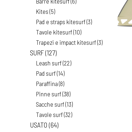
Barre kitesurf
6
Kites
5
Pad e straps kitesurf
3
Tavole kitesurf
10
Trapezi e impact kitesurf
3
SURF
127
Leash surf
22
Pad surf
14
Paraffina
8
Pinne surf
38
Sacche surf
13
Tavole surf
32
USATO
64