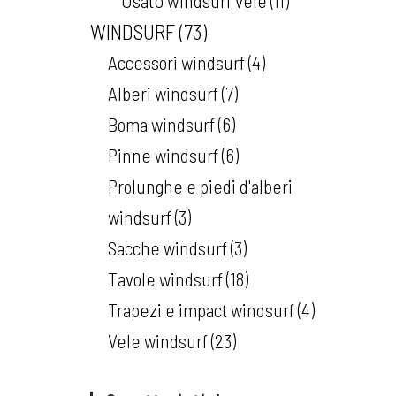
Usato windsurf vele
11
WINDSURF
73
Accessori windsurf
4
Alberi windsurf
7
Boma windsurf
6
Pinne windsurf
6
Prolunghe e piedi d'alberi
windsurf
3
Sacche windsurf
3
Tavole windsurf
18
Trapezi e impact windsurf
4
Vele windsurf
23