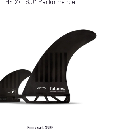
HS 2+1 6.0″ Performance
Pinne surf
,
SURF