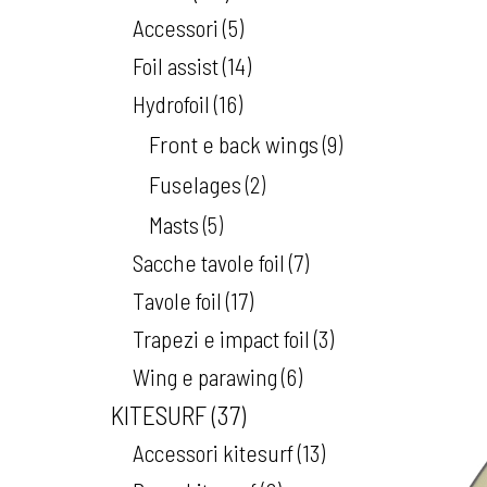
Accessori
5
Foil assist
14
Hydrofoil
16
Front e back wings
9
Fuselages
2
Masts
5
Sacche tavole foil
7
Tavole foil
17
Trapezi e impact foil
3
Wing e parawing
6
KITESURF
37
Accessori kitesurf
13