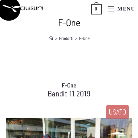
MENU
0
CITYSURF
F-One
>
Prodotti
>
F-One
F-One
Bandit 11 2019
USATO