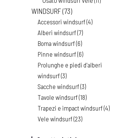
Usato windsurf vele
11
WINDSURF
73
Accessori windsurf
4
Alberi windsurf
7
Boma windsurf
6
Pinne windsurf
6
Prolunghe e piedi d'alberi
windsurf
3
Sacche windsurf
3
Tavole windsurf
18
Trapezi e impact windsurf
4
Vele windsurf
23