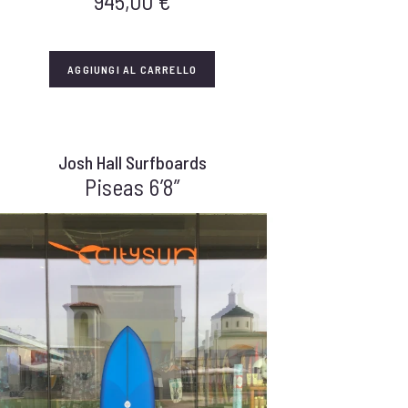
945,00
€
AGGIUNGI AL CARRELLO
Josh Hall Surfboards
Piseas 6’8”