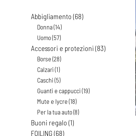
Abbigliamento
68
Donna
14
Uomo
57
Accessori e protezioni
83
Borse
28
Calzari
1
Caschi
5
Guanti e cappucci
19
Mute e lycre
18
Per la tua auto
8
Buoni regalo
1
FOILING
68