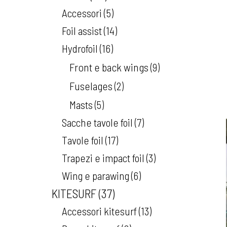
Accessori
5
Foil assist
14
Hydrofoil
16
Front e back wings
9
Fuselages
2
Masts
5
Sacche tavole foil
7
Tavole foil
17
Trapezi e impact foil
3
Wing e parawing
6
KITESURF
37
Accessori kitesurf
13