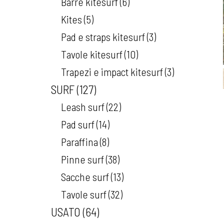
Barre kitesurf
6
Kites
5
Pad e straps kitesurf
3
Tavole kitesurf
10
Trapezi e impact kitesurf
3
SURF
127
Leash surf
22
Pad surf
14
Paraffina
8
Pinne surf
38
Sacche surf
13
Tavole surf
32
USATO
64