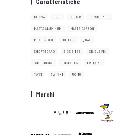
Caratteristiche
DONNA
FISH
GLIDER
LONGBOARD
MASTS ALUMINUM
MASTS CARBON
MID LENGTH
OUTLET
QUAD
SHORTBOARD
SIDE BITES
SINGLE FIN
SOFT BOARD
THRUSTER
TRI-QUAD
TWIN
TWIN + 1
UOMO
Marchi