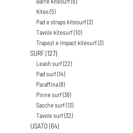
Barre kitesurf
6
Kites
5
Pad e straps kitesurf
3
Tavole kitesurf
10
Trapezi e impact kitesurf
3
SURF
127
Leash surf
22
Pad surf
14
Paraffina
8
Pinne surf
38
Sacche surf
13
Tavole surf
32
USATO
64