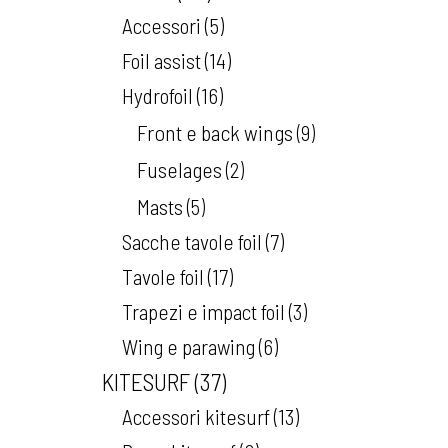
Accessori
5
Foil assist
14
Hydrofoil
16
Front e back wings
9
Fuselages
2
Masts
5
Sacche tavole foil
7
Tavole foil
17
Trapezi e impact foil
3
Wing e parawing
6
KITESURF
37
Accessori kitesurf
13