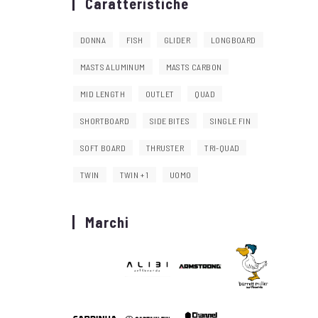
Caratteristiche
DONNA
FISH
GLIDER
LONGBOARD
MASTS ALUMINUM
MASTS CARBON
MID LENGTH
OUTLET
QUAD
SHORTBOARD
SIDE BITES
SINGLE FIN
SOFT BOARD
THRUSTER
TRI-QUAD
TWIN
TWIN + 1
UOMO
Marchi