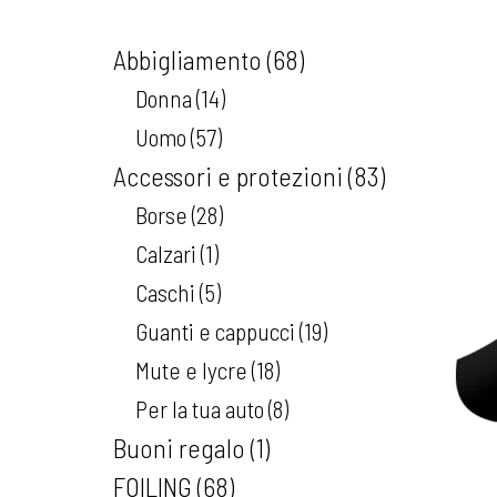
Abbigliamento
68
Donna
14
Uomo
57
Accessori e protezioni
83
Borse
28
Calzari
1
Caschi
5
Guanti e cappucci
19
Mute e lycre
18
Per la tua auto
8
Buoni regalo
1
FOILING
68