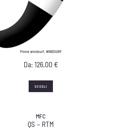
Pinne windsurf
,
WINDSURF
Da:
126,00
€
SCEGLI
MFC
QS – RTM