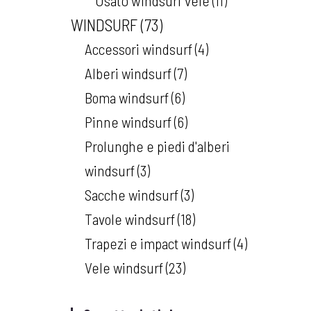
Usato windsurf vele
11
WINDSURF
73
Accessori windsurf
4
Alberi windsurf
7
Boma windsurf
6
Pinne windsurf
6
Prolunghe e piedi d'alberi
windsurf
3
Sacche windsurf
3
Tavole windsurf
18
Trapezi e impact windsurf
4
Vele windsurf
23