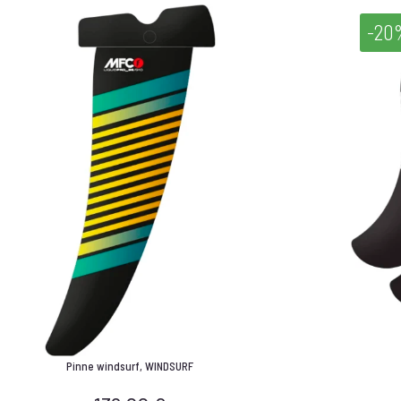
-20
Pinne windsurf
,
WINDSURF