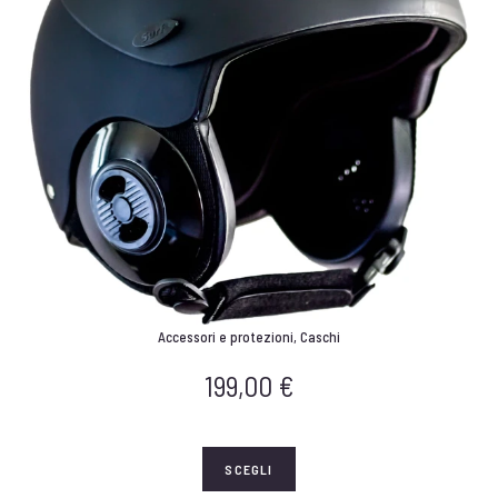
Accessori e protezioni
,
Caschi
199,00
€
SCEGLI