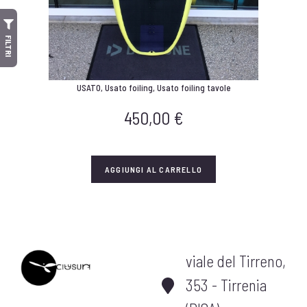
FILTRI
USATO
,
Usato foiling
,
Usato foiling tavole
450,00
€
AGGIUNGI AL CARRELLO
viale del Tirreno,
353 - Tirrenia