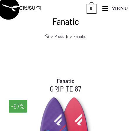
MENU
0
CITYSURF
Fanatic
>
Prodotti
>
Fanatic
Fanatic
GRIP TE 87
-67%