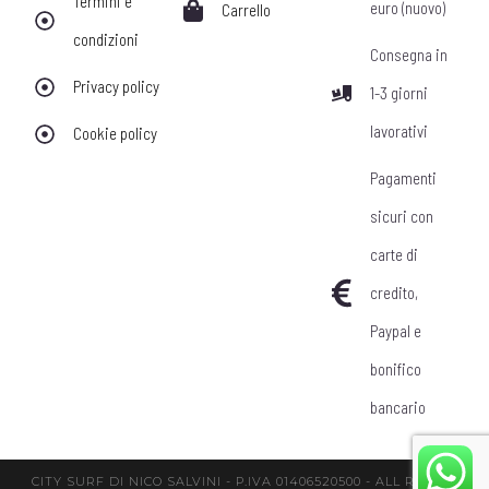
Termini e
euro (nuovo)
Carrello
condizioni
Consegna in
Privacy policy
1-3 giorni
lavorativi
Cookie policy
Pagamenti
sicuri con
carte di
credito,
Paypal e
bonifico
bancario
CITY SURF DI NICO SALVINI - P.IVA 01406520500 - ALL RIGHTS