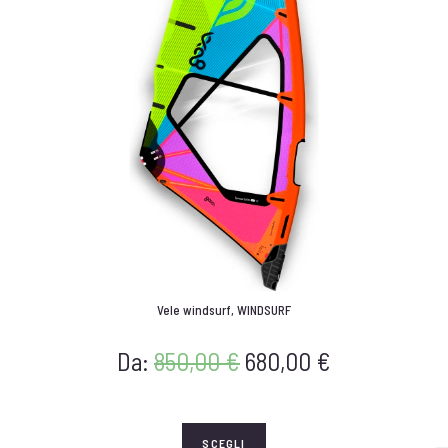
Vele windsurf
,
WINDSURF
Da:
850,00
€
680,00
€
SCEGLI