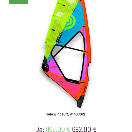
Vele windsurf
,
WINDSURF
Da:
865,00
€
692,00
€