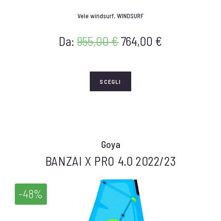
Vele windsurf
,
WINDSURF
Da:
955,00
€
764,00
€
SCEGLI
Goya
BANZAI X PRO 4.0 2022/23
-48%