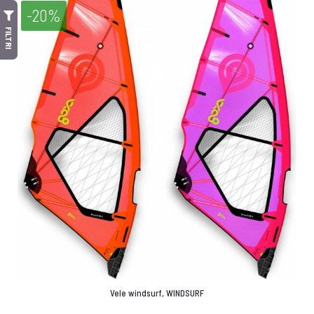
-20%
FILTRI
Vele windsurf
,
WINDSURF