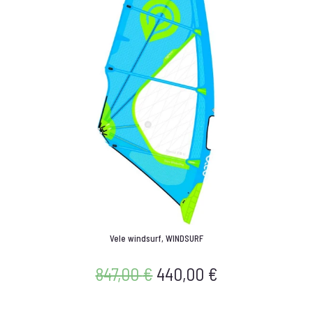
Vele windsurf
,
WINDSURF
847,00
€
440,00
€