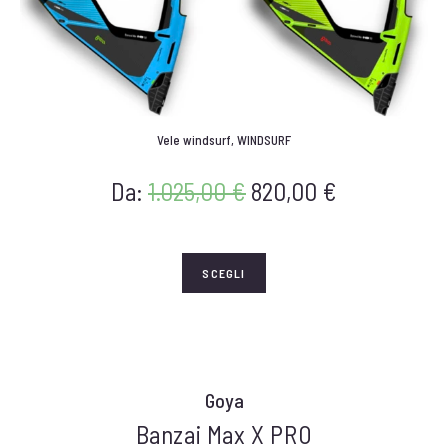
Vele windsurf
,
WINDSURF
Da:
1.025,00
€
820,00
€
SCEGLI
Goya
Banzai Max X PRO