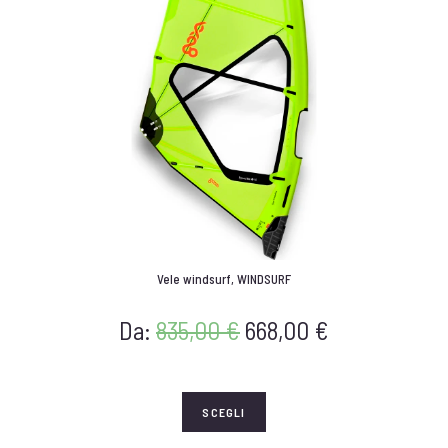
Vele windsurf
,
WINDSURF
Da:
835,00
€
668,00
€
SCEGLI