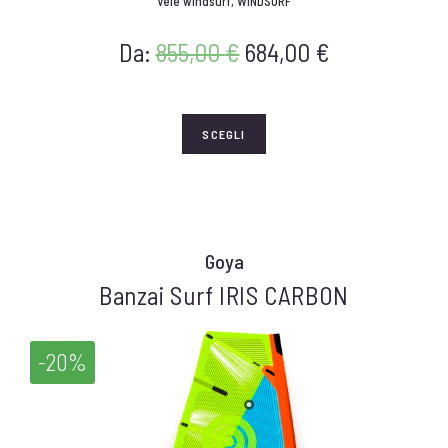
Vele windsurf
,
WINDSURF
Da:
855,00
€
684,00
€
SCEGLI
Goya
Banzai Surf IRIS CARBON
-20%